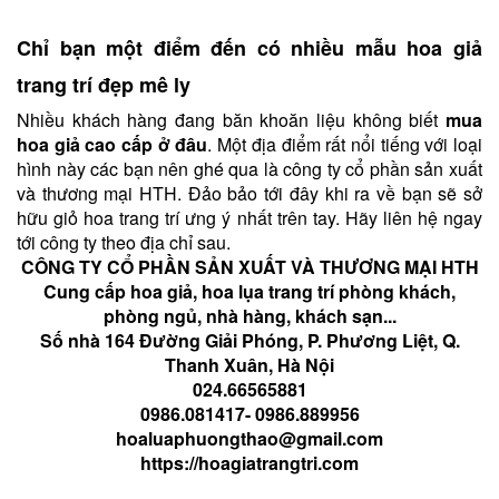
Chỉ bạn một điểm đến có nhiều mẫu hoa giả
trang trí đẹp mê ly
Nhiều khách hàng đang băn khoăn liệu không biết
mua
hoa giả cao cấp ở đâu
. Một địa điểm rất nổi tiếng với loại
hình này các bạn nên ghé qua là công ty cổ phần sản xuất
và thương mại HTH. Đảo bảo tới đây khi ra về bạn sẽ sở
hữu giỏ hoa trang trí ưng ý nhất trên tay. Hãy liên hệ ngay
tới công ty theo địa chỉ sau.
CÔNG TY CỔ PHẦN SẢN XUẤT VÀ THƯƠNG MẠI HTH
Cung cấp hoa giả, hoa lụa trang trí phòng khách,
phòng ngủ, nhà hàng, khách sạn...
Số nhà 164 Đường Giải Phóng, P. Phương Liệt, Q.
Thanh Xuân, Hà Nội
024.66565881
0986.081417- 0986.889956
hoaluaphuongthao@gmail.com
https://hoagiatrangtri.com